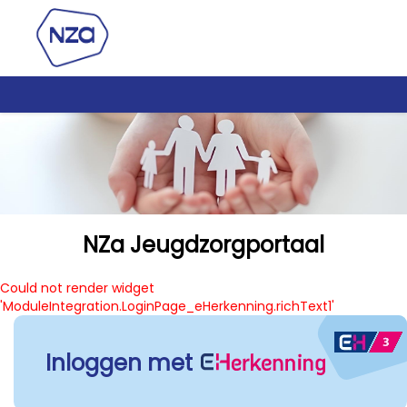
NZa Jeugdzorgportaal
Could not render widget
'ModuleIntegration.LoginPage_eHerkenning.richText1'
Inloggen met